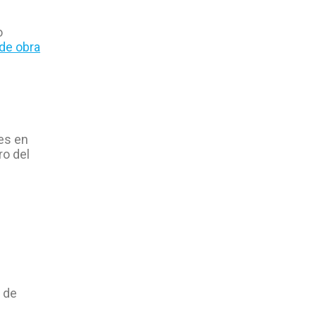
o
de obra
es en
ro del
 de