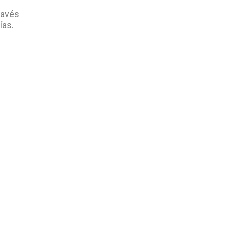
ravés
ías.