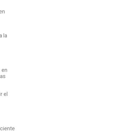
 en
a la
e en
gas
r el
iciente