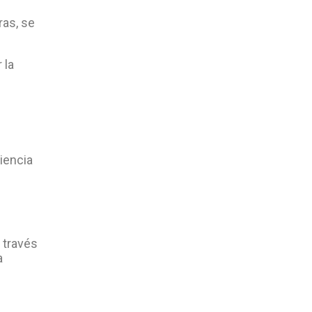
ras, se
 la
ciencia
 través
a