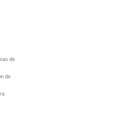
emas de
ón de
ara