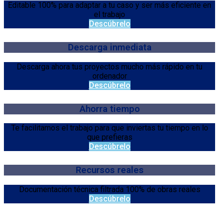
Editable 100% para adaptar a tu caso y ser más eficiente en
el trabajo
Descúbrelo
Descarga inmediata
Descarga ahora tus proyectos mucho más rápido en tu
ordenador
Descúbrelo
Ahorra tiempo
Te facilitamos el trabajo para que inviertas tu tiempo en lo
que prefieras
Descúbrelo
Recursos reales
Documentación técnica filtrada 100% de obras reales
Descúbrelo