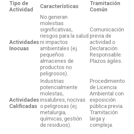
Tipo de
Tramitación
Características
Actividad
Común
No generan
molestias
significativas,
Comunicación
riesgos para la salud
previa de
Actividades
ni impactos
actividad o
Inocuas
ambientales (ej.
Declaración
pequeños
Responsable.
almacenes de
Plazos ágiles.
productos no
peligrosos).
Industrias
Procedimiento
potencialmente
de Licencia
molestas,
Ambiental con
Actividades
insalubres, nocivas
exposición
Calificadas
o peligrosas (ej.
pública previa.
metalurgia,
Tramitación
químicas, gestión
larga y
de residuos).
compleja.