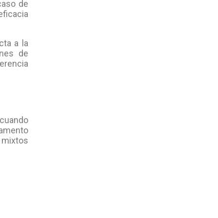
 caso de
eficacia
ta a la
ones de
ferencia
s cuando
glamento
 mixtos