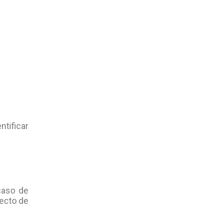
ntificar
caso de
yecto de