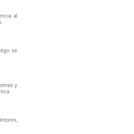
ncia al
o.
uego se
ínimas y
nica.
intores,