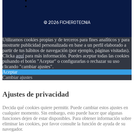
© 2026 FICHEROTECNIA
Utilizamos cookies propias y de terceros para fines analíticos y para
mostrarte publicidad personalizada en base a un perfil elaborado a
partir de tus hábitos de navegación (por ejemplo, páginas visitadas).
Clicka
aquí
para más información. Puedes aceptar todas las cookies
pulsando el botón "Aceptar" o configurarlas o rechazar su uso
clicando "cambiar ajustes".
Aceptar
Cambiar ajustes
Ajustes de privacidad
Decida qué cookies quiere permitir. Puede cambiar estos ajustes en
cualquier momento. Sin embargo, esto puede hacer que algunas
funciones dejen de estar disponibles. Para obtener información sobre
eliminar las cookies, por favor consulte la función de ayuda de su
navegador.