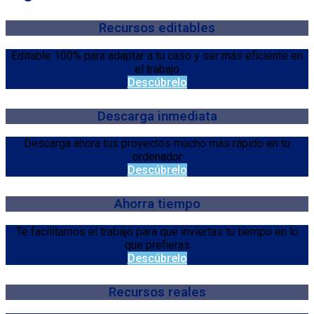
Recursos editables
Editable 100% para adaptar a tu caso y ser más eficiente en
el trabajo
Descúbrelo
Descarga inmediata
Descarga ahora tus proyectos mucho más rápido en tu
ordenador
Descúbrelo
Ahorra tiempo
Te facilitamos el trabajo para que inviertas tu tiempo en lo
que prefieras
Descúbrelo
Recursos reales