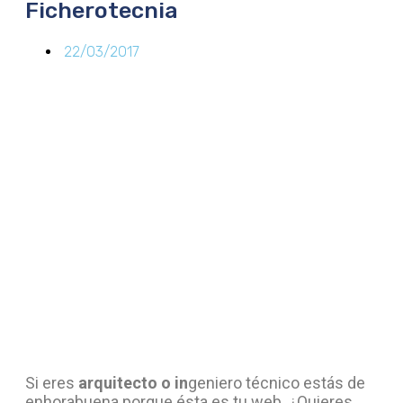
Ficherotecnia
22/03/2017
Si eres
arquitecto o in
geniero técnico estás de
enhorabuena porque ésta es tu web. ¿Quieres