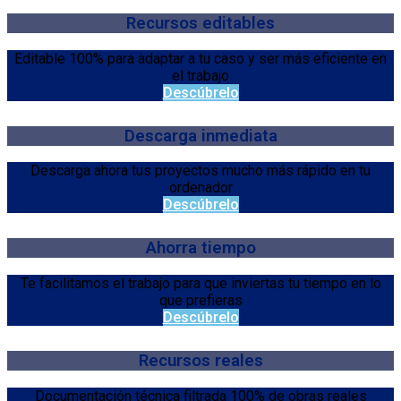
Recursos editables
Editable 100% para adaptar a tu caso y ser más eficiente en
el trabajo
Descúbrelo
Descarga inmediata
Descarga ahora tus proyectos mucho más rápido en tu
ordenador
Descúbrelo
Ahorra tiempo
Te facilitamos el trabajo para que inviertas tu tiempo en lo
que prefieras
Descúbrelo
Recursos reales
Documentación técnica filtrada 100% de obras reales