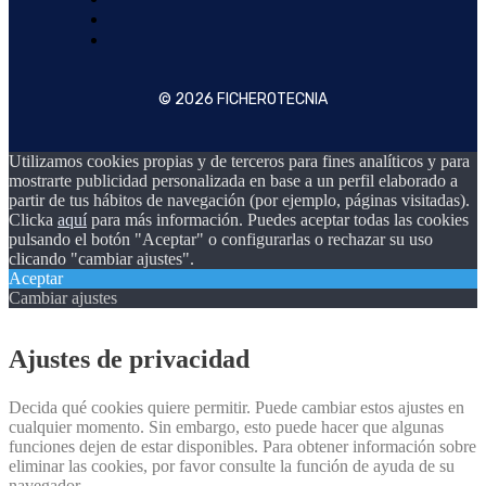
© 2026 FICHEROTECNIA
Utilizamos cookies propias y de terceros para fines analíticos y para
mostrarte publicidad personalizada en base a un perfil elaborado a
partir de tus hábitos de navegación (por ejemplo, páginas visitadas).
Clicka
aquí
para más información. Puedes aceptar todas las cookies
pulsando el botón "Aceptar" o configurarlas o rechazar su uso
clicando "cambiar ajustes".
Aceptar
Cambiar ajustes
Ajustes de privacidad
Decida qué cookies quiere permitir. Puede cambiar estos ajustes en
cualquier momento. Sin embargo, esto puede hacer que algunas
funciones dejen de estar disponibles. Para obtener información sobre
eliminar las cookies, por favor consulte la función de ayuda de su
navegador.