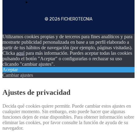
© 2026 FICHEROTECNIA
Utilizamos cookies propias y de terceros para fines analíticos y para
mostrarte publicidad personalizada en base a un perfil elaborado a
partir de tus hábitos de navegación (por ejemplo, páginas visitadas).
Clicka
aquí
para más información. Puedes aceptar todas las cookies
pulsando el botón "Aceptar" o configurarlas o rechazar su uso
clicando "cambiar ajustes".
Aceptar
Cambiar ajustes
Ajustes de privacidad
Decida qué cookies quiere permitir. Puede cambiar estos ajustes en
cualquier momento. Sin embargo, esto puede hacer que algunas
funciones dejen de estar disponibles. Para obtener información sobre
eliminar las cookies, por favor consulte la función de ayuda de su
navegador.