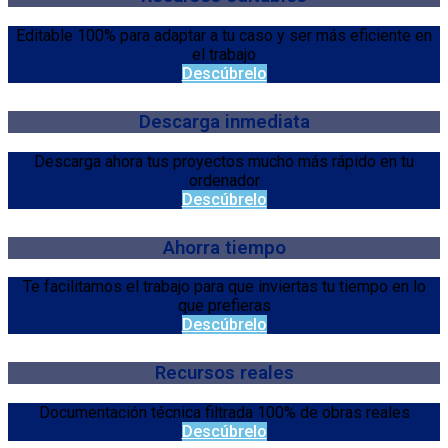
Editable 100% para adaptar a tu caso y ser más eficiente en
el trabajo
Descúbrelo
Descarga inmediata
Descarga ahora tus proyectos mucho más rápido en tu
ordenador
Descúbrelo
Ahorra tiempo
Te facilitamos el trabajo para que inviertas tu tiempo en lo
que prefieras
Descúbrelo
Recursos reales
Documentación técnica filtrada 100% de obras reales
Descúbrelo