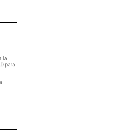
 la
AD para
a