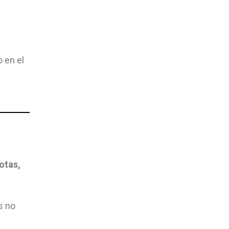
o en el
otas,
s no