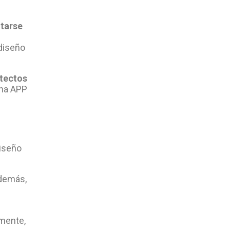
ntarse
diseño
itectos
una APP
diseño
Además,
mente,