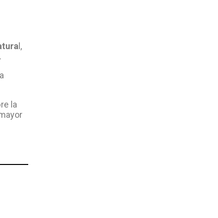
atura
l,
.
a
re la
 mayor