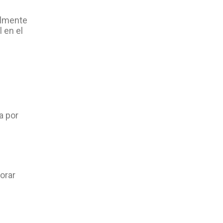
almente
 en el
a por
borar
s