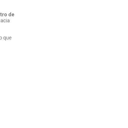
tro de
cacia
lo que