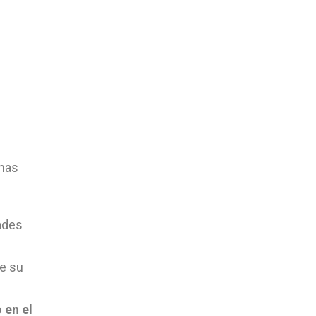
onas
dades
de su
 en el