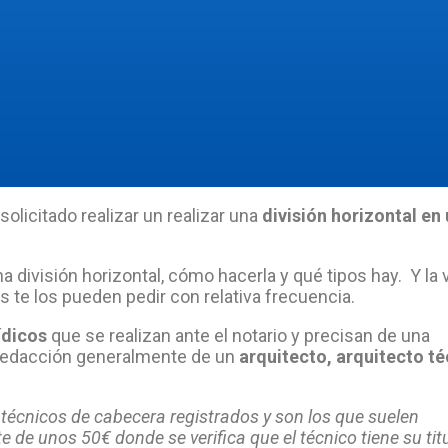
olicitado realizar un realizar una
división horizontal en
 división horizontal, cómo hacerla y qué tipos hay. Y la
 te los pueden pedir con relativa frecuencia.
ídicos
que se realizan ante el notario y precisan de una
 redacción generalmente de un
arquitecto, arquitecto té
técnicos de cabecera registrados y son los que suelen
e de unos 50€ donde se verifica que el técnico tiene su tit