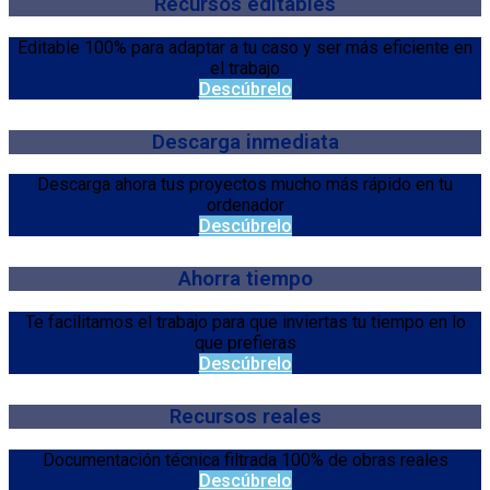
Recursos editables
Editable 100% para adaptar a tu caso y ser más eficiente en
el trabajo
Descúbrelo
Descarga inmediata
Descarga ahora tus proyectos mucho más rápido en tu
ordenador
Descúbrelo
Ahorra tiempo
Te facilitamos el trabajo para que inviertas tu tiempo en lo
que prefieras
Descúbrelo
Recursos reales
Documentación técnica filtrada 100% de obras reales
Descúbrelo