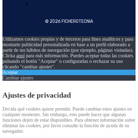
© 2026 FICHEROTECNIA
Utilizamos cookies propias y de terceros para fines analíticos y para
mostrarte publicidad personalizada en base a un perfil elaborado a
partir de tus hábitos de navegación (por ejemplo, páginas visitadas).
Clicka
aquí
para más información. Puedes aceptar todas las cookies
pulsando el botón "Aceptar" o configurarlas o rechazar su uso
clicando "cambiar ajustes".
Aceptar
Cambiar ajustes
Ajustes de privacidad
Decida qué cookies quiere permitir. Puede cambiar estos ajustes en
cualquier momento. Sin embargo, esto puede hacer que algunas
funciones dejen de estar disponibles. Para obtener información sobre
eliminar las cookies, por favor consulte la función de ayuda de su
navegador.